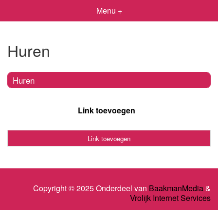
Menu +
Huren
Huren
Link toevoegen
Link toevoegen
Copyright © 2025 Onderdeel van
BaakmanMedia
&
Vrolijk Internet Services