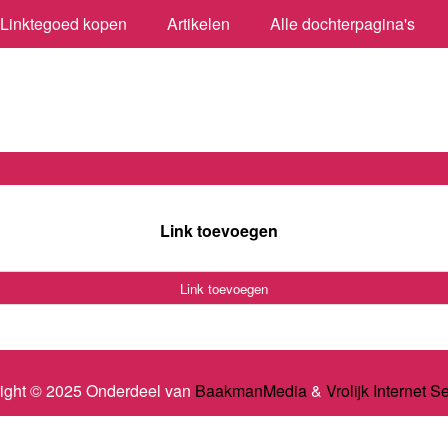
Linktegoed kopen
Artikelen
Alle dochterpagina's
Link toevoegen
Link toevoegen
ight © 2025 Onderdeel van
BaakmanMedia
&
Vrolijk Internet S